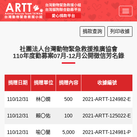
Toggl
navig
捐款查詢
列印收據
社團法人台灣動物緊急救援推廣協會
110年度勸募案07月-12月公開徵信芳名錄
捐贈日期
捐贈單位
捐贈內容
收據編號
110/12/31
林〇嫻
500
2021-ARTT-124982-E
110/12/31
賴〇佑
100
2021-ARTT-125022-E
110/12/31
喻〇蘭
5,000
2021-ARTT-124981-P