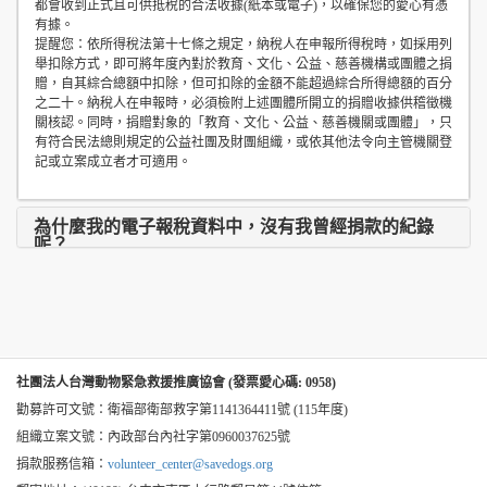
都會收到正式且可供抵稅的合法收據(紙本或電子)，以確保您的愛心有憑
有據。
提醒您：依所得稅法第十七條之規定，納稅人在申報所得稅時，如採用列
舉扣除方式，即可將年度內對於教育、文化、公益、慈善機構或團體之捐
贈，自其綜合總額中扣除，但可扣除的金額不能超過綜合所得總額的百分
之二十。納稅人在申報時，必須檢附上述團體所開立的捐贈收據供稽徵機
關核認。同時，捐贈對象的「教育、文化、公益、慈善機關或團體」，只
有符合民法總則規定的公益社團及財團組織，或依其他法令向主管機關登
記或立案成立者才可適用。
為什麼我的電子報稅資料中，沒有我曾經捐款的紀錄
呢？
社團法人台灣動物緊急救援推廣協會 (發票愛心碼: 0958)
勸募許可文號：衛福部衛部救字第1141364411號 (115年度)
組織立案文號：內政部台內社字第0960037625號
捐款服務信箱：
volunteer_center@savedogs.org