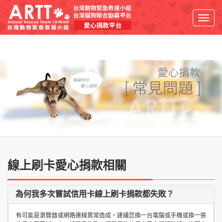
Toggl
navig
線上刷卡愛心捐款相關
為何我多次嘗試信用卡線上刷卡捐款都失敗？
有可能是瀏覽器或網路連線異常造成，建議您換一台電腦或手機或換一張