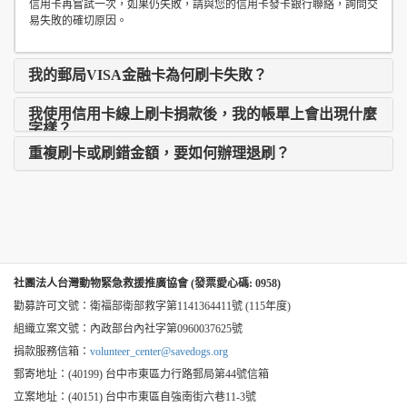
信用卡再嘗試一次，如果仍失敗，請與您的信用卡發卡銀行聯絡，詢問交
易失敗的確切原因。
我的郵局VISA金融卡為何刷卡失敗？
我使用信用卡線上刷卡捐款後，我的帳單上會出現什麼
字樣？
重複刷卡或刷錯金額，要如何辦理退刷？
社團法人台灣動物緊急救援推廣協會 (發票愛心碼: 0958)
勸募許可文號：衛福部衛部救字第1141364411號 (115年度)
組織立案文號：內政部台內社字第0960037625號
捐款服務信箱：
volunteer_center@savedogs.org
郵寄地址：(40199) 台中市東區力行路郵局第44號信箱
立案地址：(40151) 台中市東區自強南街六巷11-3號